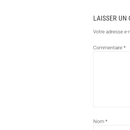
Interactions
LAISSER UN
du
Votre adresse e-m
lecteur
Commentaire
*
Nom
*