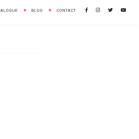
F
I
T
Y
TALOGUE
BLOG
CONTACT
A
N
W
O
C
S
I
U
E
T
T
T
B
A
T
U
O
G
E
B
O
R
R
E
K
A
M