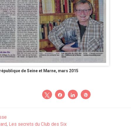
république de Seine et Marne, mars 2015
Tweetez
Partagez
Partagez
Épingle
sse
rard
,
Les secrets du Club des Six