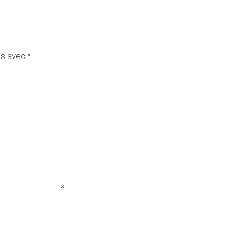
és avec
*