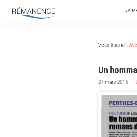
Aller
Aller
LA M
à
au
la
contenu
Rémanence
Site
navigation
principal
des
principale
éditions
Vous êtes ici :
Acc
de
la
Rémanence
Un hommag
27 mars 2015