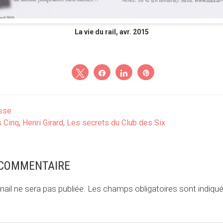
La vie du rail, avr. 2015
Tweetez
Partagez
Partagez
Épingle
sse
s Cinq
,
Henri Girard
,
Les secrets du Club des Six
 COMMENTAIRE
ail ne sera pas publiée.
Les champs obligatoires sont indiqu