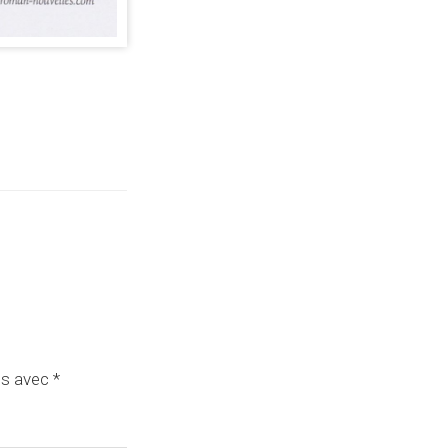
és avec
*