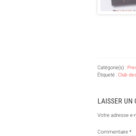
Catégorie(s) :
Pre
Étiqueté :
Club de
Interactions
LAISSER UN
du
Votre adresse e-m
lecteur
Commentaire
*