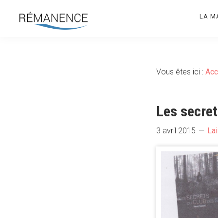
Aller
Aller
LA M
à
au
la
contenu
Rémanence
Site
navigation
principal
des
principale
éditions
Vous êtes ici :
Acc
de
la
Rémanence
Les secret
3 avril 2015
La