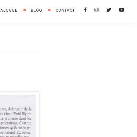
F
I
T
Y
TALOGUE
BLOG
CONTACT
A
N
W
O
C
S
I
U
E
T
T
T
B
A
T
U
O
G
E
B
O
R
R
E
K
A
M