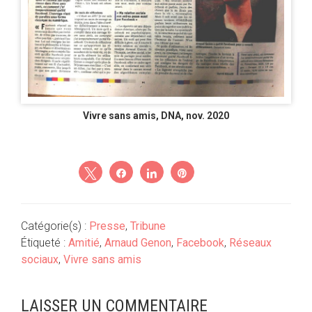
Vivre sans amis, DNA, nov. 2020
Tweetez
Partagez
Partagez
Épingle
Catégorie(s) :
Presse
,
Tribune
Étiqueté :
Amitié
,
Arnaud Genon
,
Facebook
,
Réseaux
sociaux
,
Vivre sans amis
Interactions
LAISSER UN COMMENTAIRE