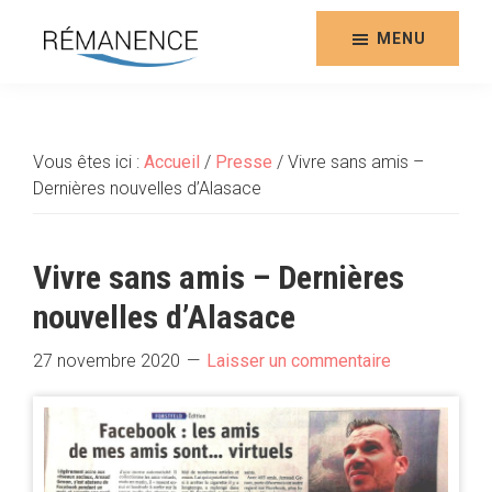
Aller
au
MENU
contenu
Rémanence
Site
principal
des
éditions
Vous êtes ici :
Accueil
/
Presse
/
Vivre sans amis –
de
Dernières nouvelles d’Alasace
la
Rémanence
Vivre sans amis – Dernières
nouvelles d’Alasace
27 novembre 2020
Laisser un commentaire