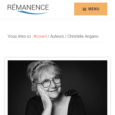
Aller
au
MENU
contenu
Rémanence
Site
principal
des
éditions
Vous êtes ici :
Accueil
/
Auteurs
/
Christelle Angano
de
la
Rémanence