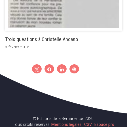
Trois questions à Christelle Angano
8 février 2016
Tweetez
Partagez
Partagez
Épingle
© Editions de la Rémanence, 2020.
Tous droits réservés.
Mentions légales
|
CGV
|
Espace pro