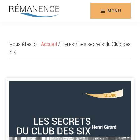
Aller
au
MENU
contenu
Rémanence
Site
principal
des
éditions
Vous êtes ici :
Accueil
/
Livres
/
Les secrets du Club des
de
Six
la
Rémanence