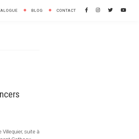
F
I
T
Y
TALOGUE
BLOG
CONTACT
A
N
W
O
C
S
I
U
E
T
T
T
B
A
T
U
O
G
E
B
O
R
R
E
K
A
M
ancers
Villequier, suite à