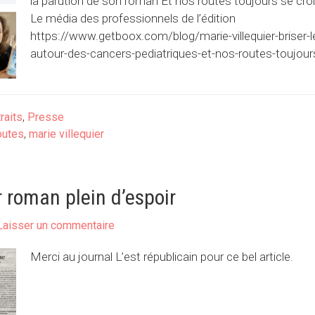
la parution de son roman Et nos routes toujours se cr
Le média des professionnels de l’édition
https://www.getboox.com/blog/marie-villequier-briser-
autour-des-cancers-pediatriques-et-nos-routes-toujou
raits
,
Presse
outes
,
marie villequier
 roman plein d’espoir
Laisser un commentaire
Merci au journal L’est républicain pour ce bel article.