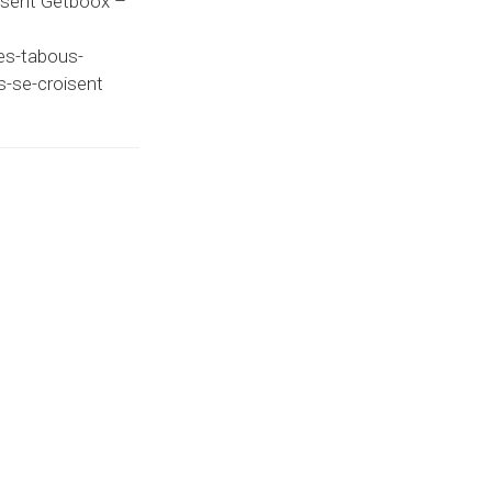
oisent Getboox –
les-tabous-
rs-se-croisent