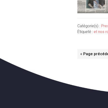
Catégorie(s) :
Pre
Étiqueté :
et nos r
Aller
«
Page précéd
à