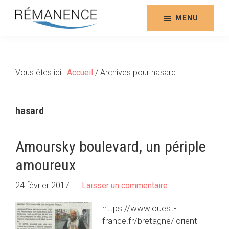
Aller
au
MENU
contenu
Rémanence
Site
principal
des
éditions
Vous êtes ici :
Accueil
/
Archives pour hasard
de
la
Rémanence
hasard
Amoursky boulevard, un périple
amoureux
24 février 2017
Laisser un commentaire
https://www.ouest-
france.fr/bretagne/lorient-