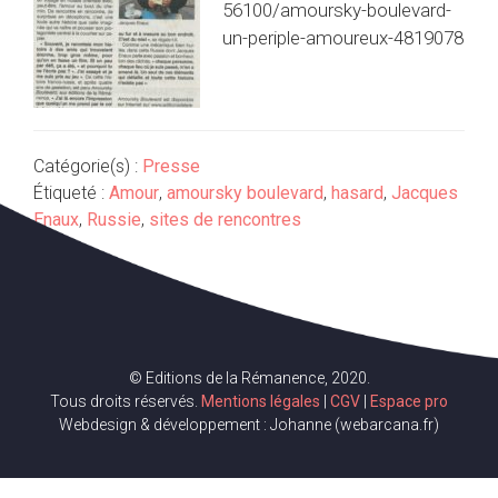
56100/amoursky-boulevard-
un-periple-amoureux-4819078
Catégorie(s) :
Presse
Étiqueté :
Amour
,
amoursky boulevard
,
hasard
,
Jacques
Enaux
,
Russie
,
sites de rencontres
© Editions de la Rémanence, 2020.
Tous droits réservés.
Mentions légales
|
CGV
|
Espace pro
Webdesign & développement : Johanne (webarcana.fr)