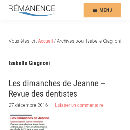
Aller
au
MENU
contenu
Rémanence
Site
principal
des
éditions
Vous êtes ici :
Accueil
/
Archives pour Isabelle Giagnoni
de
la
Rémanence
Isabelle Giagnoni
Les dimanches de Jeanne –
Revue des dentistes
27 décembre 2016
Laisser un commentaire