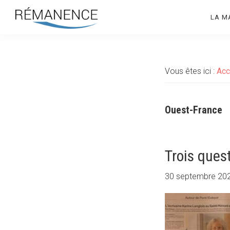
Aller
Aller
LA M
à
au
la
contenu
Rémanence
Site
navigation
principal
des
principale
éditions
Vous êtes ici :
Acc
de
la
Rémanence
Ouest-France
Trois ques
30 septembre 20