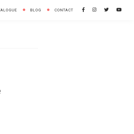
F
I
T
Y
TALOGUE
BLOG
CONTACT
A
N
W
O
C
S
I
U
E
T
T
T
B
A
T
U
O
G
E
B
O
R
R
E
K
A
M
e