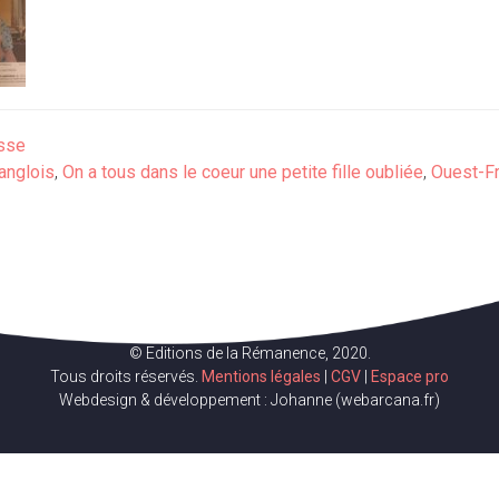
sse
anglois
,
On a tous dans le coeur une petite fille oubliée
,
Ouest-F
© Editions de la Rémanence, 2020.
Tous droits réservés.
Mentions légales
|
CGV
|
Espace pro
Webdesign & développement : Johanne (webarcana.fr)