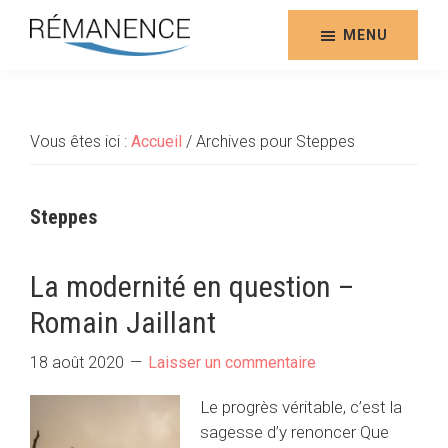
Aller
au
MENU
contenu
Rémanence
Site
principal
des
éditions
Vous êtes ici :
Accueil
/
Archives pour Steppes
de
la
Rémanence
Steppes
La modernité en question –
Romain Jaillant
18 août 2020
Laisser un commentaire
Le progrès véritable, c’est la
sagesse d’y renoncer Que