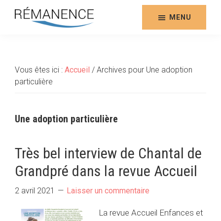
Aller
au
MENU
contenu
Rémanence
Site
principal
des
éditions
Vous êtes ici :
Accueil
/
Archives pour Une adoption
de
particulière
la
Rémanence
Une adoption particulière
Très bel interview de Chantal de
Grandpré dans la revue Accueil
2 avril 2021
Laisser un commentaire
La revue Accueil Enfances et