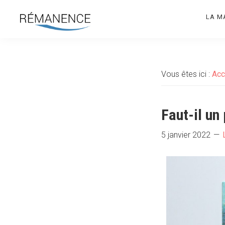
Aller
Aller
LA M
à
au
la
contenu
Rémanence
Site
navigation
principal
des
principale
éditions
Vous êtes ici :
Acc
de
la
Rémanence
Faut-il un
5 janvier 2022