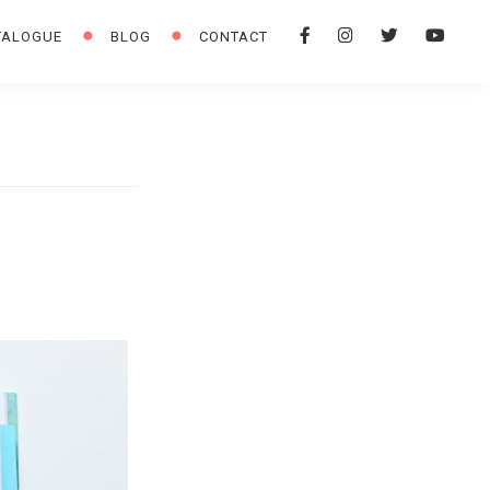
F
I
T
Y
TALOGUE
BLOG
CONTACT
A
N
W
O
C
S
I
U
E
T
T
T
B
A
T
U
O
G
E
B
O
R
R
E
K
A
M