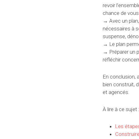
revoir l’ensemb
chance de vous 
→
Avec un plan, 
nécessaires à s
suspense, dénou
→
Le plan perme
→
Préparer un p
réfléchir concer
En conclusion, 
bien construit,
et agencés.
À lire à ce sujet 
Les étape
Construire