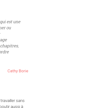
qui est une
ner ou
kage
 chapitres,
ordre
Cathy Borie
travailler sans
aboutir aussi à