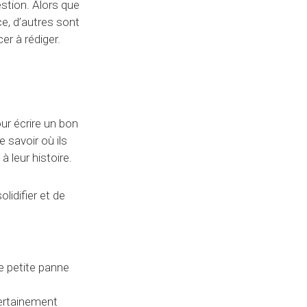
estion. Alors que
ce, d’autres sont
er à rédiger.
r écrire un bon
 savoir où ils
 leur histoire.
lidifier et de
e petite panne
certainement