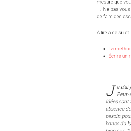
mesure que vous
→
Ne pas vous o
de faire des ess
À lire à ce sujet 
La méthod
Écrire un 
J
e n’ai
Peut-ê
idées sont 
absence de 
besoin pour
bancs du ly
bien sûr. To