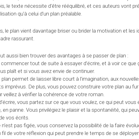
s, le texte nécessite d’être rééquilibré, et ces auteurs vont pré
alisation qu’à celui d’un plan préalable.
, le plan vient davantage briser ou brider la motivation et les 
cadre rassurant.
ut aussi bien trouver des avantages à se passer de plan :
ommencer tout de suite à essayer d’écrire, et à voir ce que 
ous plaît et si vous avez envie de continuer.
lan permet de laisser libre court à l’imagination, aux nouvelle
 imprévus. De plus, vous pouvez construire votre plan au fur
veillez à vérifier la cohérence de votre roman.
crire, vous partez sur ce que vous voulez, ce qui peut vous 
 en panne. Vous privilégiez le plaisir et la spontanéité, qui peu
 de vos écrits.
e n’est pas figée, vous conservez la possibilité de la faire év
fil de votre réflexion qui peut prendre le temps de se déployer 