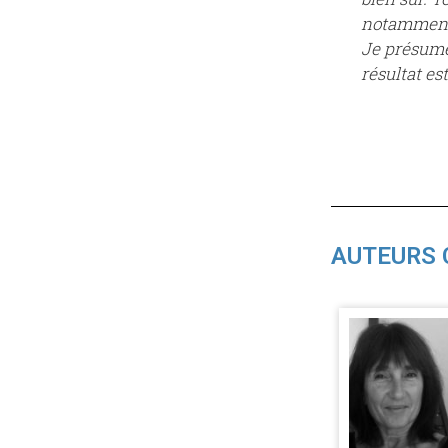
notamment l
Je présume
résultat est
AUTEURS 