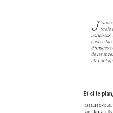
J
’utili
vraie 
Scribbook, 
accessible
d’images ou
de les inve
chronologiq
Et si le pla
Rassurez-vous, v
faire de plan. Il