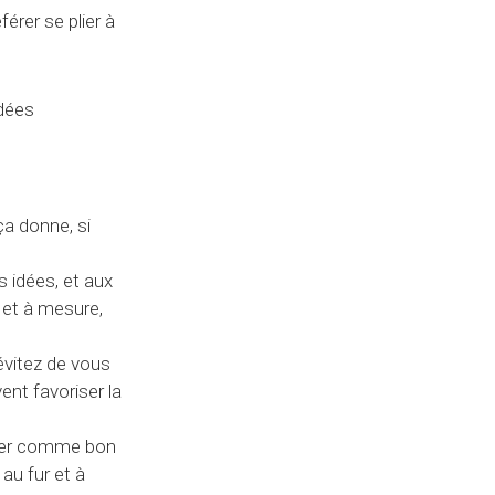
férer se plier à
idées
ça donne, si
s idées, et aux
 et à mesure,
évitez de vous
vent favoriser la
oluer comme bon
au fur et à