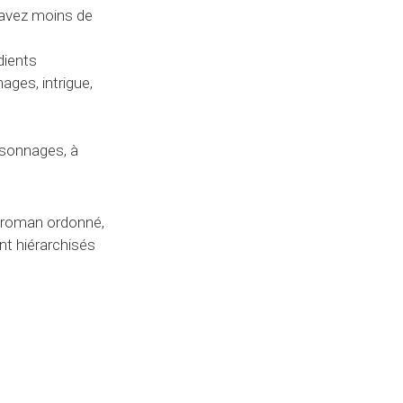
 avez moins de
dients
ges, intrigue,
ersonnages, à
n roman ordonné,
nt hiérarchisés