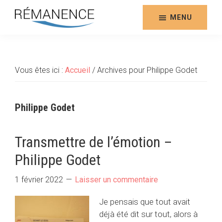
Aller
au
MENU
contenu
Rémanence
Site
principal
des
éditions
Vous êtes ici :
Accueil
/
Archives pour Philippe Godet
de
la
Rémanence
Philippe Godet
Transmettre de l’émotion –
Philippe Godet
1 février 2022
Laisser un commentaire
Je pensais que tout avait
déjà été dit sur tout, alors à