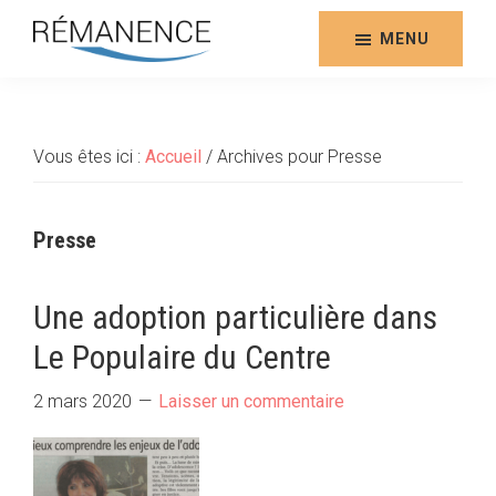
Aller
au
MENU
contenu
Rémanence
Site
principal
des
éditions
Vous êtes ici :
Accueil
/
Archives pour Presse
de
la
Rémanence
Presse
Une adoption particulière dans
Le Populaire du Centre
2 mars 2020
Laisser un commentaire