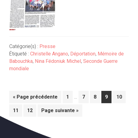
Catégorie(s) :
Presse
Étiqueté :
Christelle Angano
,
Déportation
,
Mémoire de
Babouchka
,
Nina Fédoniuk Michel
,
Seconde Guerre
mondiale
Interim
Aller
Aller
…
Aller
Aller
Aller
Aller
«
Page précédente
1
7
8
9
10
pages
à
à
à
à
à
à
omitted
Aller
Aller
Aller
11
12
Page suivante »
la
la
la
la
la
à
à
à
page
page
page
page
page
la
la
page
page