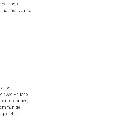
jamais nos
r ne pas avoir de
uoi bon.
e avec Philippe
À bancs donnés,
t commun de
que et […]