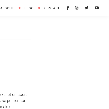
F
I
T
Y
TALOGUE
BLOG
CONTACT
A
N
W
O
C
S
I
U
E
T
T
T
B
A
T
U
O
G
E
B
O
R
R
E
K
A
M
les et un court
 se publier son
inale qui