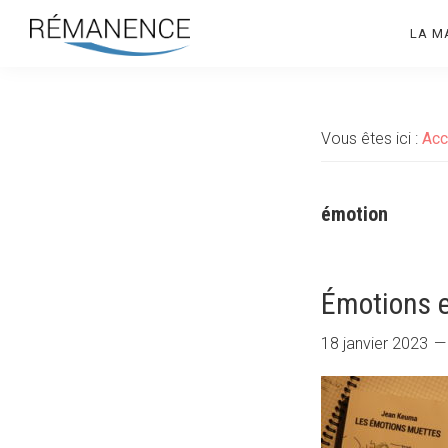
Aller
Aller
LA M
à
au
la
contenu
Rémanence
Site
navigation
principal
des
principale
éditions
Vous êtes ici :
Acc
de
la
Rémanence
émotion
Émotions e
18 janvier 2023